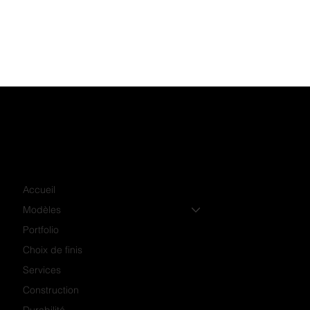
Accueil
Modèles
Portfolio
Choix de finis
Services
Construction
Durabilité