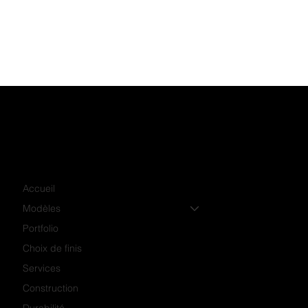
Accueil
Modèles
Portfolio
Choix de finis
Services
Construction
Durabilité