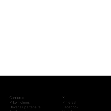
Carrières
X
Mike Holmes
Pinterest
Devenez partenaire
Facebook