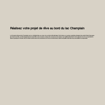
Réalisez votre projet de rêve au bord du lac Champlain
Le Domaine Samuel de Champlain est un véritable bijou au cœur du sud de la Montérégie. Niché dans un secteur paisible et baigné de soleil à Saint-Georges-
de-Clarenceville, ce développement exclusif offre une occasion unique de construire une maison qui reflète pleinement votre style de vie et vos aspirations.
Situé à quelques minutes de la frontière américaine et à seulement une heure de Montréal,
il allie tranquillité naturelle et accessibilité incomparable.