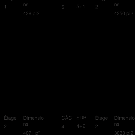
ns
ns
5+1
1
2
5
438 pi2
4350 pi2
m Milano
Panorama
SDB
Étage
Dimensio
CÀC
Étage
Dimensio
ns
ns
4+2
2
2
4
4071 p²
3833 pi2