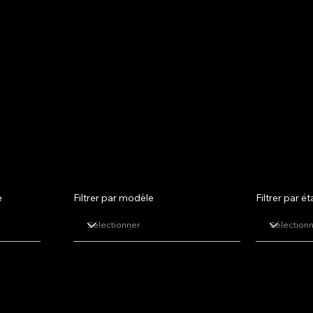
les
e
Filtrer par modèle
Filtrer par é
side
Willowcreek