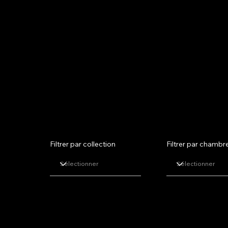
Nos modè
Filtrer par collection
Filtrer par chambr
Luberon
River