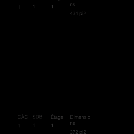
ns
1
1
1
434 pi2
Asheville
SDB
CÀC
Étage
Dimensio
ns
1
1
1
372 pi2