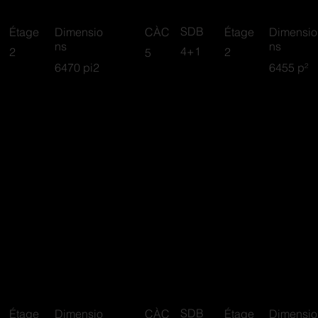
SDB
Étage
Dimensio
CÀC
Étage
Dimensio
ns
ns
4+1
2
2
5
6470 pi2
6455 p²
nnah
Logan
SDB
Étage
Dimensio
CÀC
Étage
Dimensio