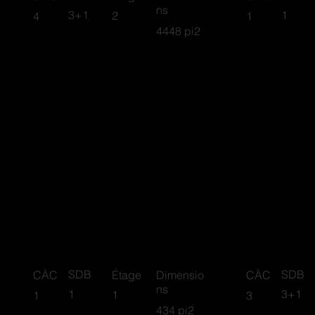
ns
3+1
1
2
4
1
4448 pi2
Alpine
Custo
SDB
SDB
CÀC
Étage
Dimensio
CÀC
ns
1
3+1
1
1
3
434 pi2