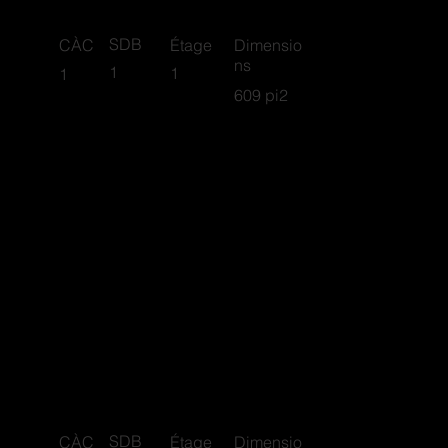
SDB
CÀC
Étage
Dimensio
ns
1
1
1
609 pi2
Sutton
SDB
CÀC
Étage
Dimensio