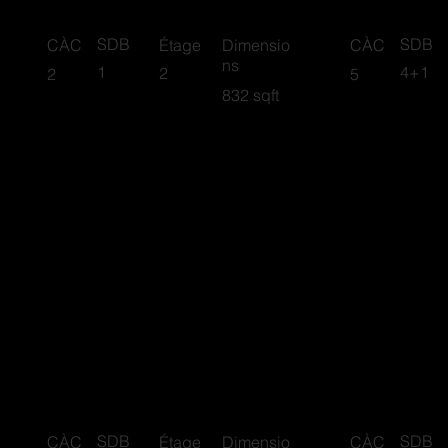
SDB
SDB
CÀC
Étage
Dimensio
CÀC
ns
1
4+1
2
2
5
832 sqft
Avalanche
Sava
SDB
SDB
CÀC
Étage
Dimensio
CÀC