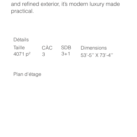
and refined exterior, it’s modern luxury made
practical.
Détails
SDB
Taille
CÀC
Dimensions
3+1
4071 p²
3
53’-5’’ X 73’-4’’
Plan d'étage