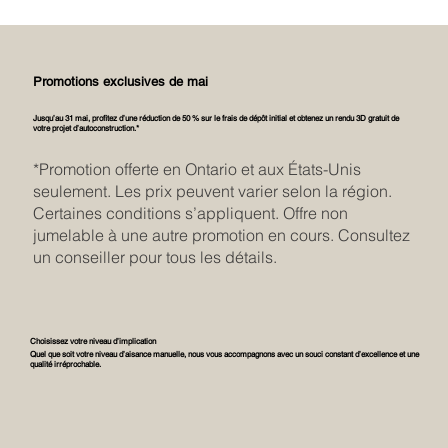
Promotions exclusives de mai
Jusqu’au 31 mai, profitez d’une réduction de 50 % sur le frais de dépôt initial et obtenez un rendu 3D gratuit de
votre projet d’autoconstruction.*
*Promotion offerte en Ontario et aux États-Unis
seulement. Les prix peuvent varier selon la région.
Certaines conditions s’appliquent. Offre non
jumelable à une autre promotion en cours. Consultez
un conseiller pour tous les détails.
Choisissez votre niveau d’implication
Quel que soit votre niveau d’aisance manuelle, nous vous accompagnons avec un souci constant d’excellence et une
qualité irréprochable.