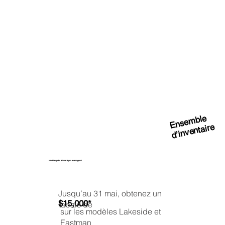
Ensemble
d’inventaire
Modèles prêts à livrer à prix avantageux!
Jusqu’au 31 mai, obtenez un
$15,000*
rabais de
sur les modèles Lakeside et
Eastman