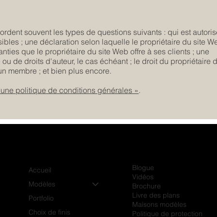
rdent souvent les types de questions suivants : qui est autori
ibles ; une déclaration selon laquelle le propriétaire du site W
ranties que le propriétaire du site Web offre à ses clients ; une
ou de droits d'auteur, le cas échéant ; le droit du propriétaire 
n membre ; et bien plus encore.
 une politique de conditions générales »
.
Blogue
Accueil
Vidéos
Modèles
Brochure
Livre des plans
Portfolio
Maisons modèles
Choix de finis
Politique de protection