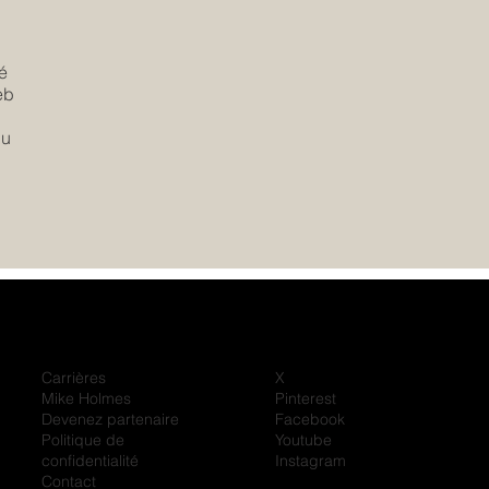
sé
eb
du
Carrières
X
Mike Holmes
Pinterest
Devenez partenaire
Facebook
Politique de
Youtube
confidentialité
Instagram
Contact