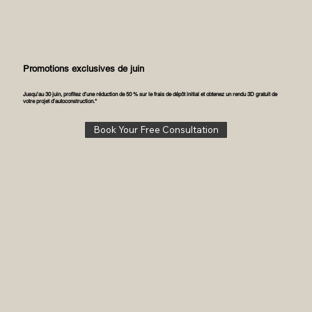
Promotions exclusives de juin
Jusqu’au 30 juin, profitez d’une réduction de 50 % sur le frais de dépôt initial et obtenez un rendu 3D gratuit de
votre projet d’autoconstruction.*
Book Your Free Consultation