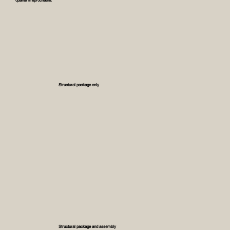
qualité irréprochable.
Structural package only
Structural package and assembly