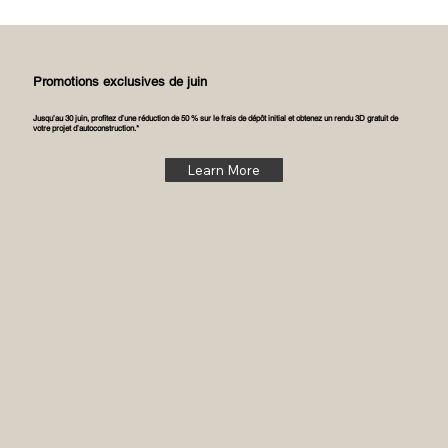
Promotions exclusives de juin
Jusqu’au 30 juin, profitez d’une réduction de 50 % sur le frais de dépôt initial et obtenez un rendu 3D gratuit de
votre projet d’autoconstruction.*
Learn More