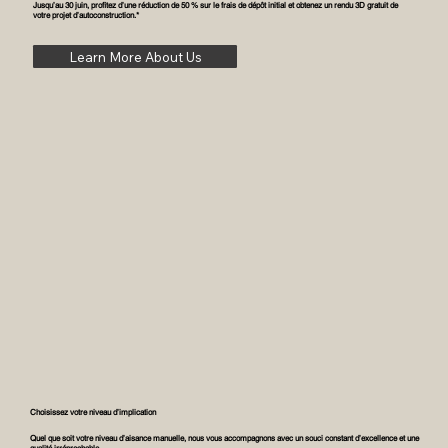
Jusqu’au 30 juin, profitez d’une réduction de 50 % sur le frais de dépôt initial et obtenez un rendu 3D gratuit de
votre projet d’autoconstruction.*
Learn More About Us
Choisissez votre niveau d’implication
Quel que soit votre niveau d’aisance manuelle, nous vous accompagnons avec un souci constant d’excellence et une