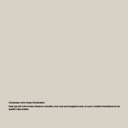
Choisissez votre niveau d’implication
Quel que soit votre niveau d’aisance manuelle, nous vous accompagnons avec un souci constant d’excellence et une
qualité irréprochable.