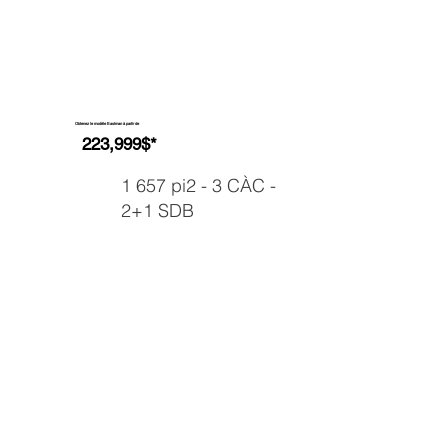
Obtenez le modèle Eastman à partir de
223,999$*
1 657 pi2 - 3 CÀC -
2+1 SDB